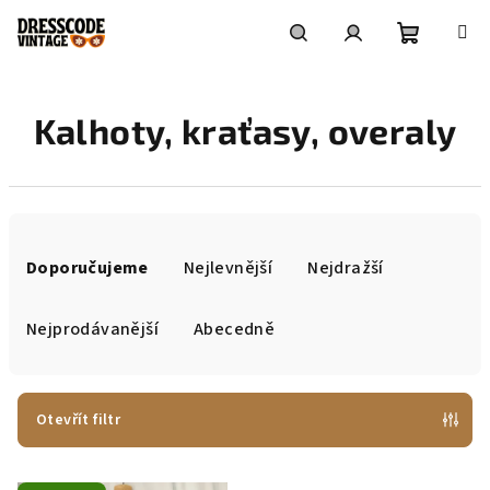
Přejít
na
obsah
Nákupní
Hledat
Přihlášení
Kalhoty, kraťasy, overaly
košík
Ř
a
Doporučujeme
Nejlevnější
Nejdražší
z
e
Nejprodávanější
Abecedně
n
í
p
Otevřít filtr
r
V
o