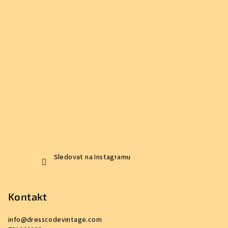
t
í
Sledovat na Instagramu
Kontakt
info
@
dresscodevintage.com