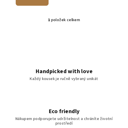
1
položek celkem
O
v
l
á
d
a
c
í
Handpicked with love
p
Každý kousek je ručně vybraný unikát
r
v
k
y
v
Eco friendly
ý
Nákupem podporujete udržitelnost a chráníte životní
p
prostředí
i