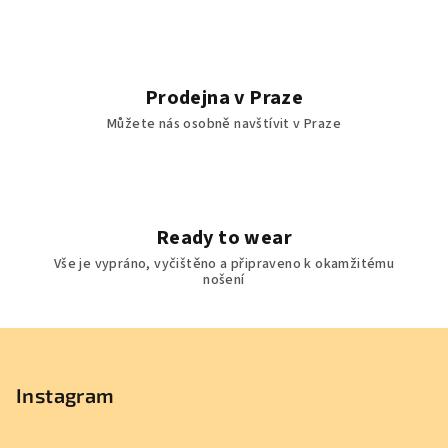
s
u
Prodejna v Praze
Můžete nás osobně navštívit v Praze
Ready to wear
Vše je vypráno, vyčištěno a připraveno k okamžitému
nošení
Z
á
p
Instagram
a