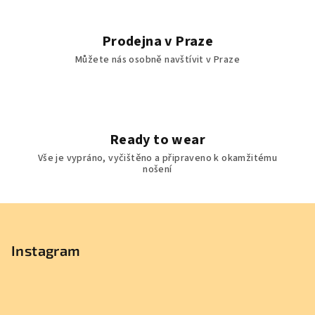
Prodejna v Praze
Můžete nás osobně navštívit v Praze
Ready to wear
Vše je vypráno, vyčištěno a připraveno k okamžitému
nošení
Z
á
p
Instagram
a
t
í