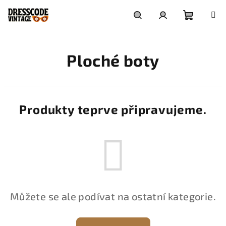
Přejít
na
obsah
Nákupní
Hledat
Přihlášení
Ploché boty
košík
Produkty teprve připravujeme.
Můžete se ale podívat na ostatní kategorie.