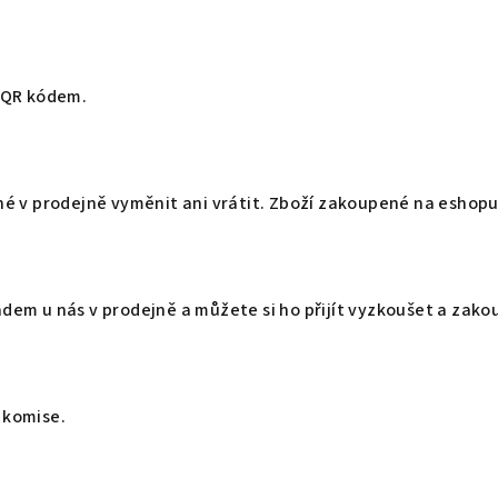
 QR kódem.
é v prodejně vyměnit ani vrátit. Zboží zakoupené na eshopu 
ladem u nás v prodejně a můžete si ho přijít vyzkoušet a zako
 komise.