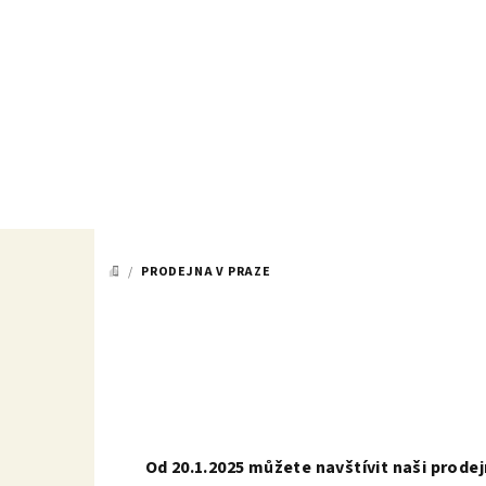
Přejít
na
obsah
/
PRODEJNA V PRAZE
DOMŮ
Od 20.1.2025 můžete navštívit naši prode