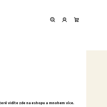
Hledat
Přihlášení
Nákupní
košík
které vidíte zde na eshopu a mnohem více.