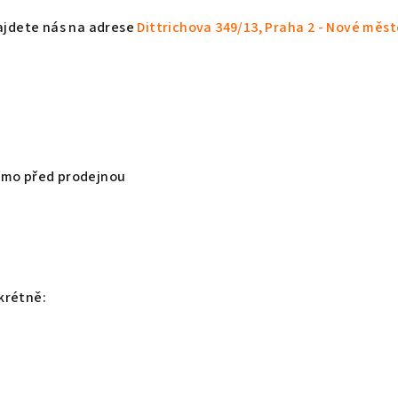
ajdete nás na adrese
Dittrichova 349/13, Praha 2 - Nové měs
í
římo před prodejnou
krétně: