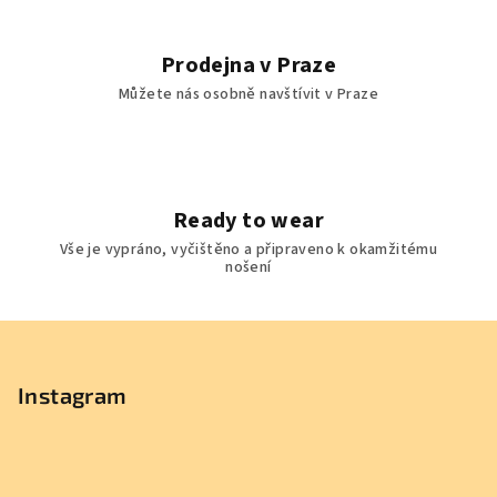
Prodejna v Praze
Můžete nás osobně navštívit v Praze
Ready to wear
Vše je vypráno, vyčištěno a připraveno k okamžitému
nošení
Z
á
p
Instagram
a
t
í