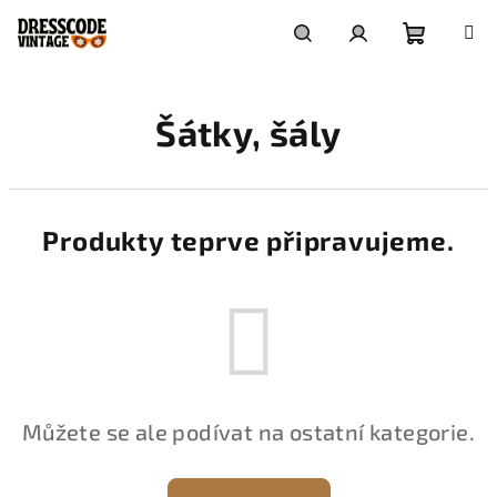
Přejít
na
obsah
Nákupní
Hledat
Přihlášení
Šátky, šály
košík
Produkty teprve připravujeme.
Můžete se ale podívat na ostatní kategorie.