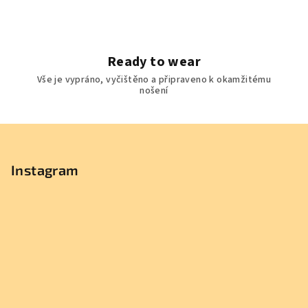
Ready to wear
Vše je vypráno, vyčištěno a připraveno k okamžitému
nošení
Z
á
p
Instagram
a
t
í