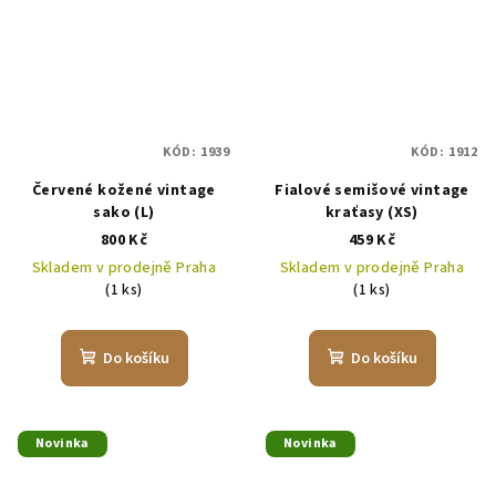
KÓD:
1939
KÓD:
1912
Červené kožené vintage
Fialové semišové vintage
sako (L)
kraťasy (XS)
800 Kč
459 Kč
Skladem v prodejně Praha
Skladem v prodejně Praha
(1 ks)
(1 ks)
Do košíku
Do košíku
Novinka
Novinka