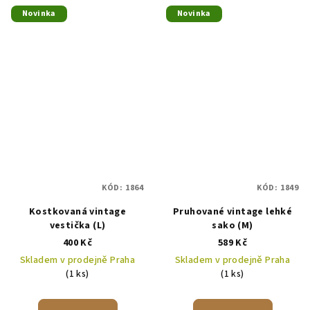
Novinka
Novinka
KÓD:
1864
KÓD:
1849
Kostkovaná vintage
Pruhované vintage lehké
vestička (L)
sako (M)
400 Kč
589 Kč
Skladem v prodejně Praha
Skladem v prodejně Praha
(1 ks)
(1 ks)