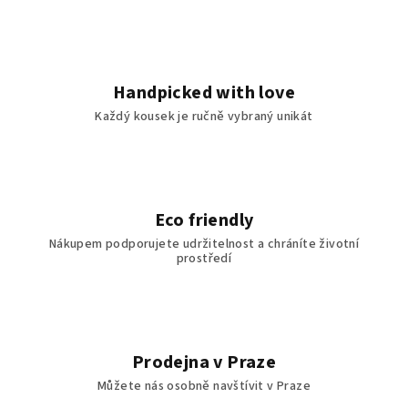
í
í
p
r
v
Handpicked with love
k
Každý kousek je ručně vybraný unikát
y
v
ý
p
i
Eco friendly
s
Nákupem podporujete udržitelnost a chráníte životní
u
prostředí
Prodejna v Praze
Můžete nás osobně navštívit v Praze