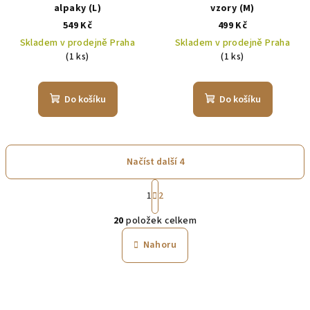
alpaky (L)
vzory (M)
549 Kč
499 Kč
Skladem v prodejně Praha
Skladem v prodejně Praha
(1 ks)
(1 ks)
Do košíku
Do košíku
Načíst další 4
S
1
2
t
O
r
20
položek celkem
á
v
n
l
Nahoru
k
á
o
d
v
a
á
n
c