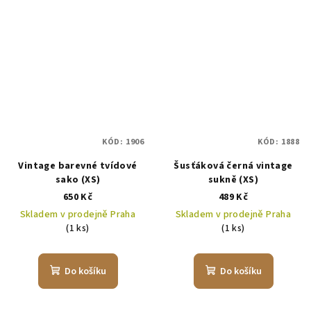
KÓD:
1906
KÓD:
1888
Vintage barevné tvídové
Šusťáková černá vintage
sako (XS)
sukně (XS)
650 Kč
489 Kč
Skladem v prodejně Praha
Skladem v prodejně Praha
(1 ks)
(1 ks)
Do košíku
Do košíku