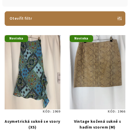
n
í
p
Otevřít filtr
r
V
o
Novinka
Novinka
ý
d
p
u
i
k
s
t
p
ů
r
o
d
u
KÓD:
1969
KÓD:
1966
k
Asymetrická sukně se vzory
Vintage kožená sukně s
t
(XS)
hadím vzorem (M)