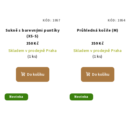
KÓD:
1957
KÓD:
1954
Sukně s barevnými puntíky
Průhledná košile (M)
(XS-S)
350 Kč
359 Kč
Skladem v prodejně Praha
Skladem v prodejně Praha
(1 ks)
(1 ks)
Do košíku
Do košíku
Novinka
Novinka