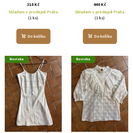
ů
310 Kč
440 Kč
Skladem v prodejně Praha
Skladem v prodejně Praha
(1 ks)
(1 ks)
Do košíku
Do košíku
Novinka
Novinka