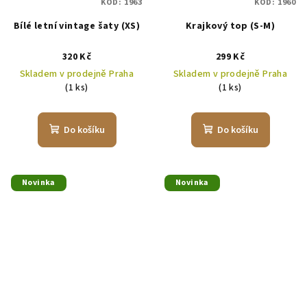
KÓD:
1963
KÓD:
1960
Bílé letní vintage šaty (XS)
Krajkový top (S-M)
320 Kč
299 Kč
Skladem v prodejně Praha
Skladem v prodejně Praha
(1 ks)
(1 ks)
Do košíku
Do košíku
Novinka
Novinka