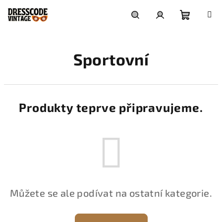
Přejít
na
obsah
Nákupní
Hledat
Přihlášení
Sportovní
košík
Produkty teprve připravujeme.
Můžete se ale podívat na ostatní kategorie.