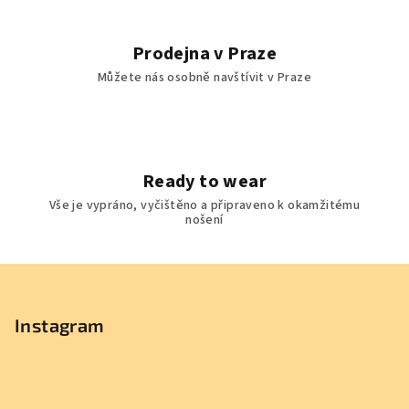
Prodejna v Praze
Můžete nás osobně navštívit v Praze
Ready to wear
Vše je vypráno, vyčištěno a připraveno k okamžitému
nošení
Z
á
p
Instagram
a
t
í