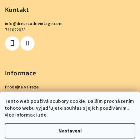
Kontakt
info
@
dresscodevintage.com
721022038
Informace
Prodejna v Praze
Obchodní podmínky
Tento web používá soubory cookie. Dalším procházením
Podmínky ochrany osobních údajů
tohoto webu vyjadřujete souhlas s jejich používáním..
Reklamace
Více informací
zde
.
Vrácení a výměna zboží
FAQ
Nastavení