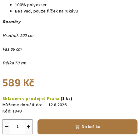
100% polyester
Bez vad, pouze flíček na rukávu
Rozměry
Hrudník 100 cm
Pas 86 cm
Délka 70 cm
589 Kč
Měrná
Skladem v prodejně Praha
(1 ks)
cena:
Můžeme doručit do:
12.8.2026
Kód:
1849
−
+
Do košíku