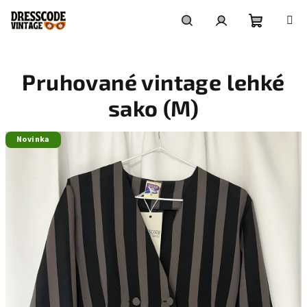
Přejít
na
obsah
Nákupní
Hledat
Přihlášení
Pruhované vintage lehké
košík
sako (M)
Novinka