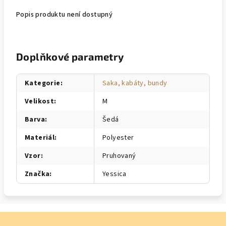
Popis produktu není dostupný
Doplňkové parametry
Kategorie
:
Saka, kabáty, bundy
Velikost
:
M
Barva
:
Šedá
Materiál
:
Polyester
Vzor
:
Pruhovaný
Značka
:
Yessica
Z